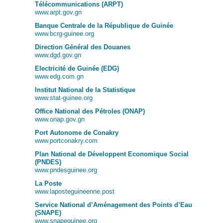
Télécommunications (ARPT)
www.arpt.gov.gn
Banque Centrale de la République de Guinée
www.bcrg-guinee.org
Direction Général des Douanes
www.dgd.gov.gn
Electricité de Guinée (EDG)
www.edg.com.gn
Institut National de la Statistique
www.stat-guinee.org
Office National des Pétroles (ONAP)
www.onap.gov.gn
Port Autonome de Conakry
www.portconakry.com
Plan National de Développent Economique Social
(PNDES)
www.pndesguinee.org
La Poste
www.laposteguineenne.post
Service National d’Aménagement des Points d’Eau
(SNAPE)
www.snapeguinee.org